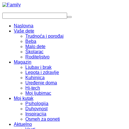
Naslovna
Vaše dete
Trudnoća i porođaj
Beba
Malo dete
Školarac
Roditeljstvo
Magazin
Ljubav i brak
Lepota i zdravlje
Kuhinjica
Uređenje doma
Hi-tech
Moj ljubimac
Moj kutak
Psihologija
Duhovnost
Inspiracija
Osmeh za poneti
Aktuelno