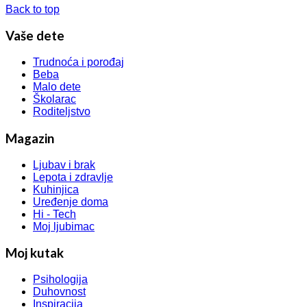
Back to top
Vaše dete
Trudnoća i porođaj
Beba
Malo dete
Školarac
Roditeljstvo
Magazin
Ljubav i brak
Lepota i zdravlje
Kuhinjica
Uređenje doma
Hi - Tech
Moj ljubimac
Moj kutak
Psihologija
Duhovnost
Inspiracija