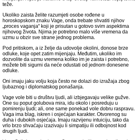
teže.
Ukoliko zaista želite razumjeti osobe rođene u
horoskopskom znaku Vage, onda trebate shvatiti njihov
„proces vaganja“ koji je prisutan u gotovo svim aspektima
njihovog života. Njima je potrebno malo više vremena da
uzmu u obzir sve strane jednog problema.
Pod pritiskom, a iz želje da udovolje okolini, donose brze
odluke, koje opet zatim mijenjaju. Međutim, ukoliko im
dozvolite da uzmu vremena koliko im je zaista i potrebno,
možete biti sigurni da neće odustati od jednom donesene
odluke.
Oni imaju jaku volju koja često ne dolazi do izražaja zbog
ljubaznog i diplomatskog ponašanja.
Vage vole biti u društvu ljudi, ali izbjegavaju velike gužve.
One su poput golubova mira, idu okolo i posreduju u
pomirenju ljudi; ali, one same ponekad vole dobru raspravu.
Vaga ima blag, iskren i osjećajan karakter. Otvorenog su
duha i dubokih osjećaja. Imaju razvijenu intuiciju, tako da
vrlo brzo shvaćaju izazivaju li simpatiju ili odbojnost kod
drugih ljudi.