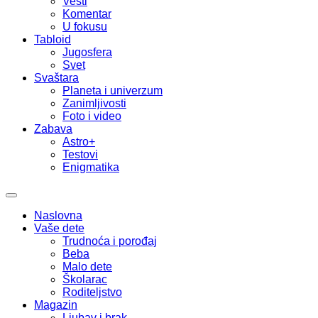
Vesti
Komentar
U fokusu
Tabloid
Jugosfera
Svet
Svaštara
Planeta i univerzum
Zanimljivosti
Foto i video
Zabava
Astro+
Testovi
Enigmatika
Naslovna
Vaše dete
Trudnoća i porođaj
Beba
Malo dete
Školarac
Roditeljstvo
Magazin
Ljubav i brak