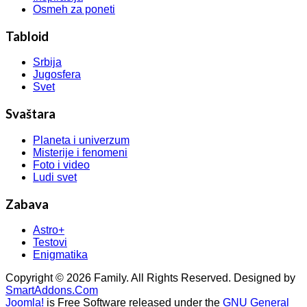
Osmeh za poneti
Tabloid
Srbija
Jugosfera
Svet
Svaštara
Planeta i univerzum
Misterije i fenomeni
Foto i video
Ludi svet
Zabava
Astro+
Testovi
Enigmatika
Copyright © 2026 Family. All Rights Reserved. Designed by
SmartAddons.Com
Joomla!
is Free Software released under the
GNU General