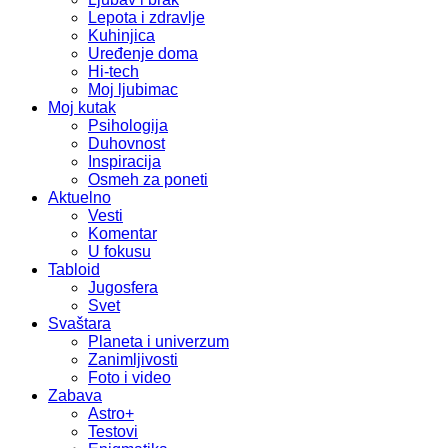
Lepota i zdravlje
Kuhinjica
Uređenje doma
Hi-tech
Moj ljubimac
Moj kutak
Psihologija
Duhovnost
Inspiracija
Osmeh za poneti
Aktuelno
Vesti
Komentar
U fokusu
Tabloid
Jugosfera
Svet
Svaštara
Planeta i univerzum
Zanimljivosti
Foto i video
Zabava
Astro+
Testovi