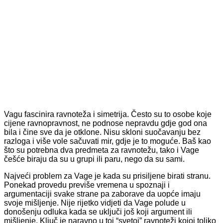
Vagu fascinira ravnoteža i simetrija. Često su to osobe koje
cijene ravnopravnost, ne podnose nepravdu gdje god ona
bila i čine sve da je otklone. Nisu skloni suočavanju bez
razloga i više vole sačuvati mir, gdje je to moguće. Baš kao
što su potrebna dva predmeta za ravnotežu, tako i Vage
češće biraju da su u grupi ili paru, nego da su sami.
Najveći problem za Vage je kada su prisiljene birati stranu.
Ponekad provedu previše vremena u spoznaji i
argumentaciji svake strane pa zaborave da uopće imaju
svoje mišljenje. Nije rijetko vidjeti da Vage polude u
donošenju odluka kada se uključi još koji argument ili
mišljenje. Ključ je naravno u toj “svetoj” ravnoteži kojoj toliko