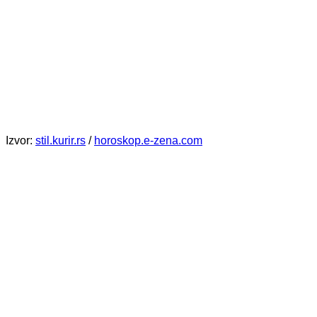
Izvor:
stil.kurir.rs
/
horoskop.e-zena.com