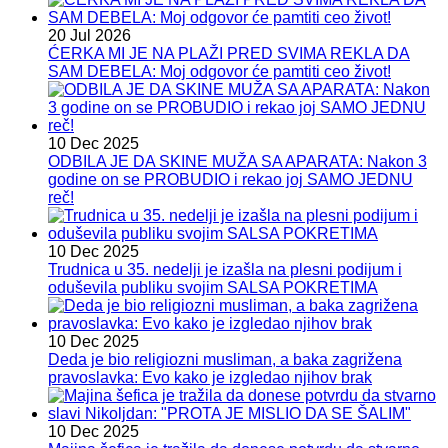
20 Jul 2026
ĆERKA MI JE NA PLAŽI PRED SVIMA REKLA DA
SAM DEBELA: Moj odgovor će pamtiti ceo život!
10 Dec 2025
ODBILA JE DA SKINE MUŽA SA APARATA: Nakon 3
godine on se PROBUDIO i rekao joj SAMO JEDNU
reč!
10 Dec 2025
Trudnica u 35. nedelji je izašla na plesni podijum i
oduševila publiku svojim SALSA POKRETIMA
10 Dec 2025
Deda je bio religiozni musliman, a baka zagrižena
pravoslavka: Evo kako je izgledao njihov brak
10 Dec 2025