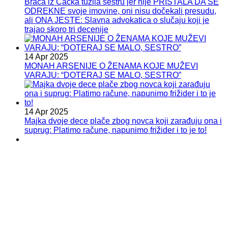
Braća iz Čačka tužila sestru jer nije PRISTALA DA SE
ODREKNE svoje imovine, oni nisu dočekali presudu,
ali ONA JESTE: Slavna advokatica o slučaju koji je
trajao skoro tri decenije
14 Apr 2025
MONAH ARSENIJE O ŽENAMA KOJE MUŽEVI
VARAJU: “DOTERAJ SE MALO, SESTRO”
14 Apr 2025
Majka dvoje dece plače zbog novca koji zarađuju ona i
suprug: Platimo račune, napunimo frižider i to je to!