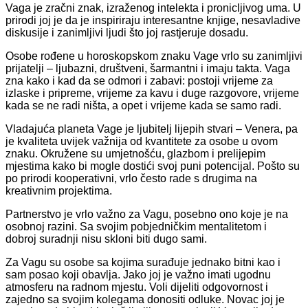
Vaga je zračni znak, izraženog intelekta i pronicljivog uma. U
prirodi joj je da je inspiriraju interesantne knjige, nesavladive
diskusije i zanimljivi ljudi što joj rastjeruje dosadu.
Osobe rođene u horoskopskom znaku Vage vrlo su zanimljivi
prijatelji – ljubazni, društveni, šarmantni i imaju takta. Vaga
zna kako i kad da se odmori i zabavi: postoji vrijeme za
izlaske i pripreme, vrijeme za kavu i duge razgovore, vrijeme
kada se ne radi ništa, a opet i vrijeme kada se samo radi.
Vladajuća planeta Vage je ljubitelj lijepih stvari – Venera, pa
je kvaliteta uvijek važnija od kvantitete za osobe u ovom
znaku. Okružene su umjetnošću, glazbom i prelijepim
mjestima kako bi mogle dostići svoj puni potencijal. Pošto su
po prirodi kooperativni, vrlo često rade s drugima na
kreativnim projektima.
Partnerstvo je vrlo važno za Vagu, posebno ono koje je na
osobnoj razini. Sa svojim pobjedničkim mentalitetom i
dobroj suradnji nisu skloni biti dugo sami.
Za Vagu su osobe sa kojima surađuje jednako bitni kao i
sam posao koji obavlja. Jako joj je važno imati ugodnu
atmosferu na radnom mjestu. Voli dijeliti odgovornost i
zajedno sa svojim kolegama donositi odluke. Novac joj je