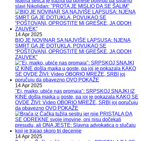
Majina šefica je tražila da donese potvrdu da stvarno
slavi Nikoljdan: "PROTA JE MISLIO DA SE ŠALIM"
14 Apr 2025
BIO JE NOVINAR SA NAJVIŠE LAPSUSA: NJENA
SMRT GA JE DOTUKLA, POVUKAO SE
“POŠTOVANI, OPROSTITE MI GREŠKE, JA ODOH
ZAUVEK”
14 Apr 2025
"Ej, majko, ubiće nas promaja": SRPSKOJ SNAJKI IZ
KINE došla majka u goste, pa joj je pokazala KAKO SE
OVDE ŽIVI: Video OBORIO MREŽE, SRBI joj poručuju
da obavezno OVO POKAŽE
14 Apr 2025