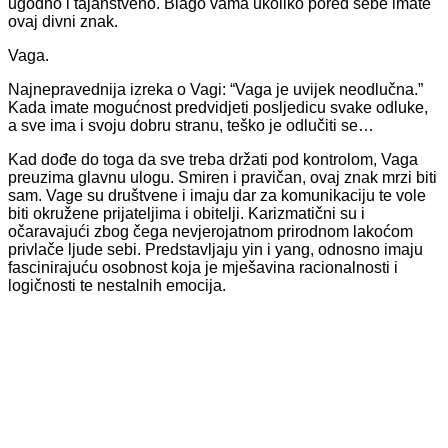
ugodno i tajanstveno. Blago vama ukoliko pored sebe imate
ovaj divni znak.
Vaga.
Najnepravednija izreka o Vagi: “Vaga je uvijek neodlučna.”
Kada imate mogućnost predvidjeti posljedicu svake odluke,
a sve ima i svoju dobru stranu, teško je odlučiti se…
Kad dođe do toga da sve treba držati pod kontrolom, Vaga
preuzima glavnu ulogu. Smiren i pravičan, ovaj znak mrzi biti
sam. Vage su društvene i imaju dar za komunikaciju te vole
biti okružene prijateljima i obitelji. Karizmatični su i
očaravajući zbog čega nevjerojatnom prirodnom lakoćom
privlače ljude sebi. Predstavljaju yin i yang, odnosno imaju
fascinirajuću osobnost koja je mješavina racionalnosti i
logičnosti te nestalnih emocija.