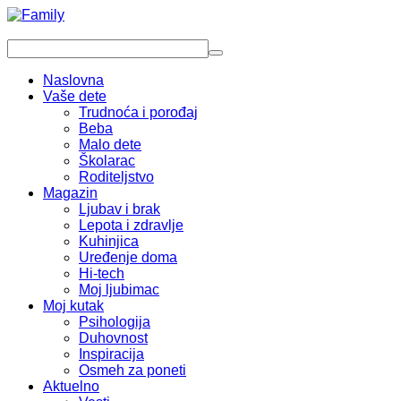
Naslovna
Vaše dete
Trudnoća i porođaj
Beba
Malo dete
Školarac
Roditeljstvo
Magazin
Ljubav i brak
Lepota i zdravlje
Kuhinjica
Uređenje doma
Hi-tech
Moj ljubimac
Moj kutak
Psihologija
Duhovnost
Inspiracija
Osmeh za poneti
Aktuelno