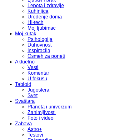
Lepota i zdravlje
Kuhinjica
Uređenje doma
Hi-tech
Moj ljubimac
Moj kutak
Psihologija
Duhovnost
Inspiracija
Osmeh za poneti
Aktuelno
Vesti
Komentar
U fokusu
Tabloid
Jugosfera
Svet
Svaštara
Planeta i univerzum
Zanimljivosti
Foto i video
Zabava
Astro+
Testovi