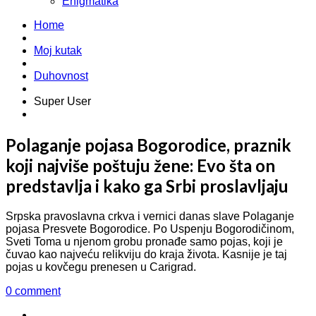
Enigmatika
Home
Moj kutak
Duhovnost
Super User
Polaganje pojasa Bogorodice, praznik
koji najviše poštuju žene: Evo šta on
predstavlja i kako ga Srbi proslavljaju
Srpska pravoslavna crkva i vernici danas slave Polaganje
pojasa Presvete Bogorodice. Po Uspenju Bogorodičinom,
Sveti Toma u njenom grobu pronađe samo pojas, koji je
čuvao kao najveću relikviju do kraja života. Kasnije je taj
pojas u kovčegu prenesen u Carigrad.
0 comment