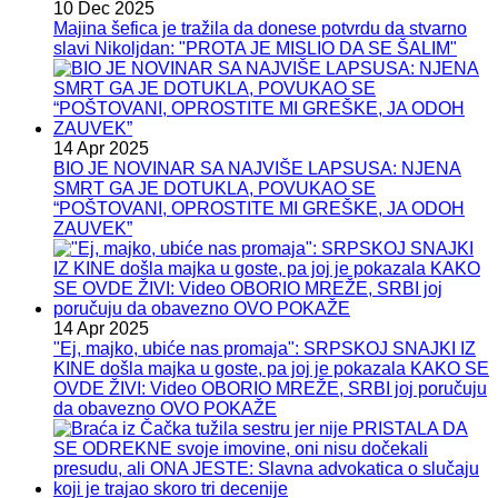
10 Dec 2025
Majina šefica je tražila da donese potvrdu da stvarno
slavi Nikoljdan: "PROTA JE MISLIO DA SE ŠALIM"
14 Apr 2025
BIO JE NOVINAR SA NAJVIŠE LAPSUSA: NJENA
SMRT GA JE DOTUKLA, POVUKAO SE
“POŠTOVANI, OPROSTITE MI GREŠKE, JA ODOH
ZAUVEK”
14 Apr 2025
"Ej, majko, ubiće nas promaja": SRPSKOJ SNAJKI IZ
KINE došla majka u goste, pa joj je pokazala KAKO SE
OVDE ŽIVI: Video OBORIO MREŽE, SRBI joj poručuju
da obavezno OVO POKAŽE