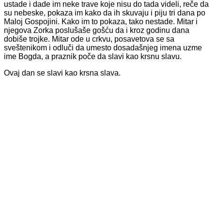
ustade i dade im neke trave koje nisu do tada videli, reče da
su nebeske, pokaza im kako da ih skuvaju i piju tri dana po
Maloj Gospojini. Kako im to pokaza, tako nestade. Mitar i
njegova Zorka poslušaše gošću da i kroz godinu dana
dobiše trojke. Mitar ode u crkvu, posavetova se sa
sveštenikom i odluči da umesto dosadašnjeg imena uzme
ime Bogda, a praznik poče da slavi kao krsnu slavu.
Ovaj dan se slavi kao krsna slava.