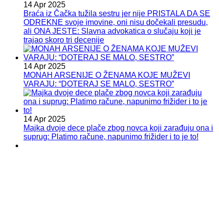
14 Apr 2025
Braća iz Čačka tužila sestru jer nije PRISTALA DA SE
ODREKNE svoje imovine, oni nisu dočekali presudu,
ali ONA JESTE: Slavna advokatica o slučaju koji je
trajao skoro tri decenije
14 Apr 2025
MONAH ARSENIJE O ŽENAMA KOJE MUŽEVI
VARAJU: “DOTERAJ SE MALO, SESTRO”
14 Apr 2025
Majka dvoje dece plače zbog novca koji zarađuju ona i
suprug: Platimo račune, napunimo frižider i to je to!