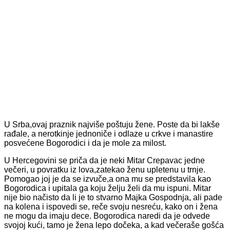
U Srba,ovaj praznik najviše poštuju žene. Poste da bi lakše
rađale, a nerotkinje jednoniče i odlaze u crkve i manastire
posvećene Bogorodici i da je mole za milost.
U Hercegovini se priča da je neki Mitar Crepavac jedne
večeri, u povratku iz lova,zatekao ženu upletenu u trnje.
Pomogao joj je da se izvuče,a ona mu se predstavila kao
Bogorodica i upitala ga koju želju želi da mu ispuni. Mitar
nije bio načisto da li je to stvarno Majka Gospodnja, ali pade
na kolena i ispovedi se, reče svoju nesreću, kako on i žena
ne mogu da imaju dece. Bogorodica naredi da je odvede
svojoj kući, tamo je žena lepo dočeka, a kad večeraše gošća