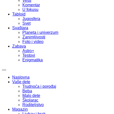
Vesti
Komentar
U fokusu
Tabloid
Jugosfera
Svet
Svaštara
Planeta i univerzum
Zanimljivosti
Foto i video
Zabava
Astro+
Testovi
Enigmatika
Naslovna
Vaše dete
Trudnoća i porođaj
Beba
Malo dete
Školarac
Roditeljstvo
Magazin
Ljubav i brak