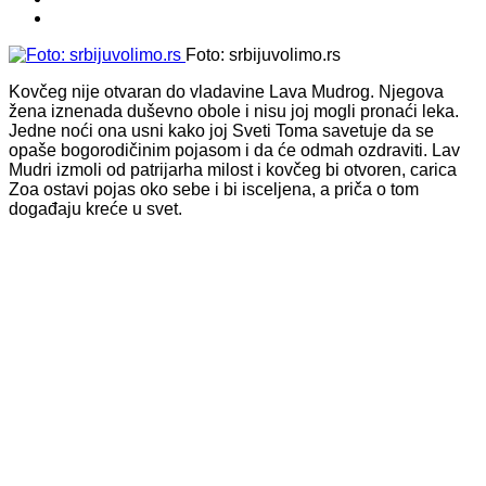
Foto: srbijuvolimo.rs
Kovčeg nije otvaran do vladavine Lava Mudrog. Njegova
žena iznenada duševno obole i nisu joj mogli pronaći leka.
Jedne noći ona usni kako joj Sveti Toma savetuje da se
opaše bogorodičinim pojasom i da će odmah ozdraviti. Lav
Mudri izmoli od patrijarha milost i kovčeg bi otvoren, carica
Zoa ostavi pojas oko sebe i bi isceljena, a priča o tom
događaju kreće u svet.