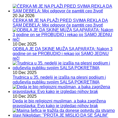
20 Jul 2026
ĆERKA MI JE NA PLAŽI PRED SVIMA REKLA DA
SAM DEBELA: Moj odgovor će pamtiti ceo život!
10 Dec 2025
ODBILA JE DA SKINE MUŽA SA APARATA: Nakon 3
godine on se PROBUDIO i rekao joj SAMO JEDNU
reč!
10 Dec 2025
Trudnica u 35. nedelji je izašla na plesni podijum i
oduševila publiku svojim SALSA POKRETIMA
10 Dec 2025
Deda je bio religiozni musliman, a baka zagrižena
pravoslavka: Evo kako je izgledao njihov brak