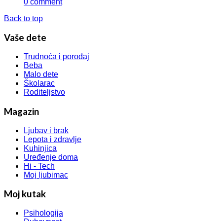
0 comment
Back to top
Vaše dete
Trudnoća i porođaj
Beba
Malo dete
Školarac
Roditeljstvo
Magazin
Ljubav i brak
Lepota i zdravlje
Kuhinjica
Uređenje doma
Hi - Tech
Moj ljubimac
Moj kutak
Psihologija