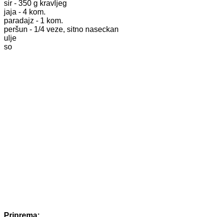
sir - 350 g kravljeg
jaja - 4 kom.
paradajz - 1 kom.
peršun - 1/4 veze, sitno naseckan
ulje
so
Priprema: