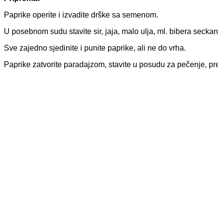
Paprike operite i izvadite drške sa semenom.
U posebnom sudu stavite sir, jaja, malo ulja, ml. bibera secka
Sve zajedno sjedinite i punite paprike, ali ne do vrha.
Paprike zatvorite paradajzom, stavite u posudu za pečenje, prel