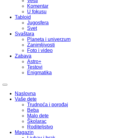
Vesti
Komentar
U fokusu
Tabloid
Jugosfera
Svet
Svaštara
Planeta i univerzum
Zanimljivosti
Foto i video
Zabava
Astro+
Testovi
Enigmatika
Naslovna
Vaše dete
Trudnoća i porođaj
Beba
Malo dete
Školarac
Roditeljstvo
Magazin
Ljubav i brak