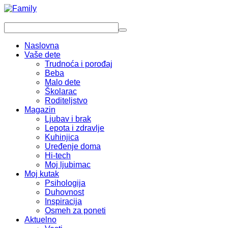
Naslovna
Vaše dete
Trudnoća i porođaj
Beba
Malo dete
Školarac
Roditeljstvo
Magazin
Ljubav i brak
Lepota i zdravlje
Kuhinjica
Uređenje doma
Hi-tech
Moj ljubimac
Moj kutak
Psihologija
Duhovnost
Inspiracija
Osmeh za poneti
Aktuelno