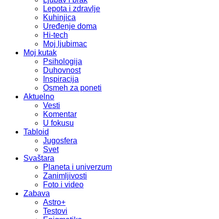
Lepota i zdravlje
Kuhinjica
Uređenje doma
Hi-tech
Moj ljubimac
Moj kutak
Psihologija
Duhovnost
Inspiracija
Osmeh za poneti
Aktuelno
Vesti
Komentar
U fokusu
Tabloid
Jugosfera
Svet
Svaštara
Planeta i univerzum
Zanimljivosti
Foto i video
Zabava
Astro+
Testovi