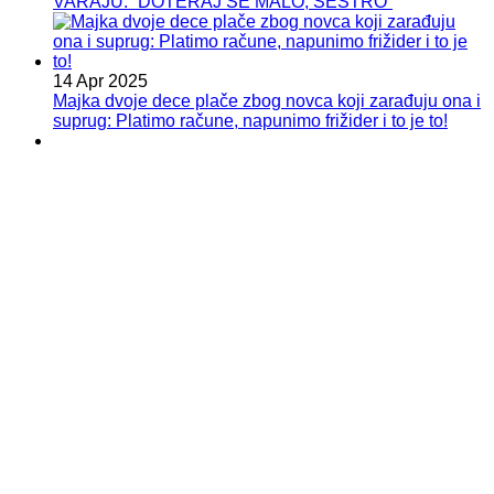
VARAJU: “DOTERAJ SE MALO, SESTRO”
14 Apr 2025
Majka dvoje dece plače zbog novca koji zarađuju ona i
suprug: Platimo račune, napunimo frižider i to je to!