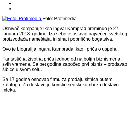
Foto: Profimedia
Osnivač kompanije Ikea Ingvar Kamprad preminuo je 27.
januara 2018. godine. Iza sebe je ostavio najvećeg svetskog
proizvođača nameštaja, tri sina i poprilično bogatstva.
Ovo je biografija Ingara Kamprada, kao i priča o uspehu.
Fantastična životna priča jednog od najboljih biznismena
svih vremena. Sa pet godina započeo prvi biznis – prodavao
šibice u svom selu.
Sa 17 godina osnovao firmu za prodaju sitnica putem
kataloga. Za dostavu je koristio seoski kombi za dostavu
mleka.