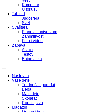
Vesti
Komentar
U fokusu
Tabloid
Jugosfera
Svet
Svaštara
Planeta i univerzum
Zanimljivosti
Foto i video
Zabava
Astro+
Testovi
Enigmatika
Naslovna
Vaše dete
Trudnoća i porođaj
Beba
Malo dete
Školarac
Roditeljstvo
Magazin
Ljubav i brak