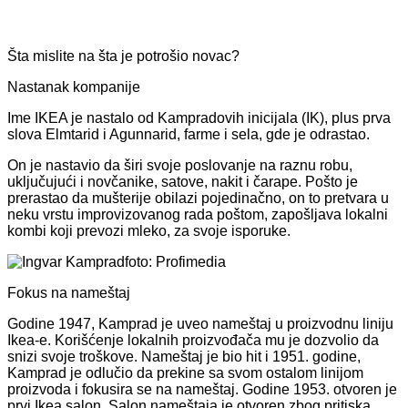
Šta mislite na šta je potrošio novac?
Nastanak kompanije
Ime IKEA je nastalo od Kampradovih inicijala (IK), plus prva
slova Elmtarid i Agunnarid, farme i sela, gde je odrastao.
On je nastavio da širi svoje poslovanje na raznu robu,
uključujući i novčanike, satove, nakit i čarape. Pošto je
prerastao da mušterije obilazi pojedinačno, on to pretvara u
neku vrstu improvizovanog rada poštom, zapošljava lokalni
kombi koji prevozi mleko, za svoje isporuke.
foto: Profimedia
Fokus na nameštaj
Godine 1947, Kamprad je uveo nameštaj u proizvodnu liniju
Ikea-e. Korišćenje lokalnih proizvođača mu je dozvolio da
snizi svoje troškove. Nameštaj je bio hit i 1951. godine,
Kamprad je odlučio da prekine sa svom ostalom linijom
proizvoda i fokusira se na nameštaj. Godine 1953. otvoren je
prvi Ikea salon. Salon nameštaja je otvoren zbog pritiska