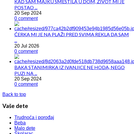
KAD SAM MAJKU SMESTILA U DOM, ŽIVOT MI JE
POSTAO ...
20 Sep 2024
0 comment
ĆERKA MI JE NA PLAŽI PRED SVIMA REKLA DA SAM
...
20 Jul 2026
0 comment
BAKA STANIMIRKA IZ IVANJICE NE HODA, NEGO
PUZI NA ...
20 Sep 2024
0 comment
Back to top
Vaše dete
Trudnoća i porođaj
Beba
Malo dete
Školarac