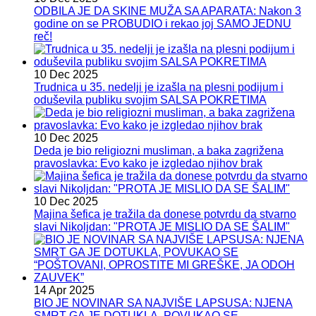
ODBILA JE DA SKINE MUŽA SA APARATA: Nakon 3
godine on se PROBUDIO i rekao joj SAMO JEDNU
reč!
10 Dec 2025
Trudnica u 35. nedelji je izašla na plesni podijum i
oduševila publiku svojim SALSA POKRETIMA
10 Dec 2025
Deda je bio religiozni musliman, a baka zagrižena
pravoslavka: Evo kako je izgledao njihov brak
10 Dec 2025
Majina šefica je tražila da donese potvrdu da stvarno
slavi Nikoljdan: "PROTA JE MISLIO DA SE ŠALIM"
14 Apr 2025
BIO JE NOVINAR SA NAJVIŠE LAPSUSA: NJENA
SMRT GA JE DOTUKLA, POVUKAO SE