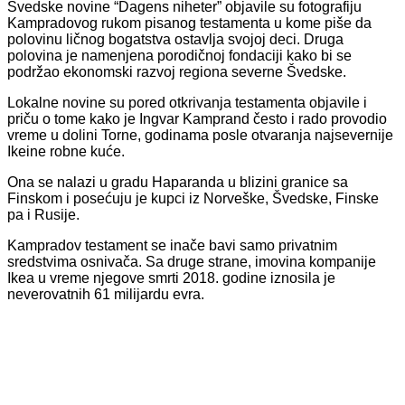
Švedske novine “Dagens niheter” objavile su fotografiju
Kampradovog rukom pisanog testamenta u kome piše da
polovinu ličnog bogatstva ostavlja svojoj deci. Druga
polovina je namenjena porodičnoj fondaciji kako bi se
podržao ekonomski razvoj regiona severne Švedske.
Lokalne novine su pored otkrivanja testamenta objavile i
priču o tome kako je Ingvar Kamprand često i rado provodio
vreme u dolini Torne, godinama posle otvaranja najsevernije
Ikeine robne kuće.
Ona se nalazi u gradu Haparanda u blizini granice sa
Finskom i posećuju je kupci iz Norveške, Švedske, Finske
pa i Rusije.
Kampradov testament se inače bavi samo privatnim
sredstvima osnivača. Sa druge strane, imovina kompanije
Ikea u vreme njegove smrti 2018. godine iznosila je
neverovatnih 61 milijardu evra.