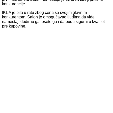
konkurencije.
IKEA je bila u ratu zbog cena sa svojim glavnim
konkurentom. Salon je omogućavao ljudima da vide
nameštaj, dodirnu ga, osete ga i da budu sigurni u kvalitet
pre kupovine.