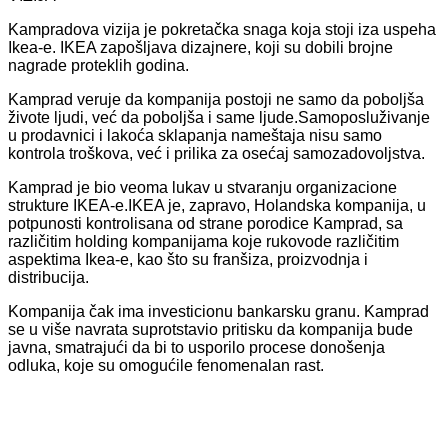
Kampradova vizija je pokretačka snaga koja stoji iza uspeha
Ikea-e. IKEA zapošljava dizajnere, koji su dobili brojne
nagrade proteklih godina.
Kamprad veruje da kompanija postoji ne samo da poboljša
živote ljudi, već da poboljša i same ljude.Samoposluživanje
u prodavnici i lakoća sklapanja nameštaja nisu samo
kontrola troškova, već i prilika za osećaj samozadovoljstva.
Kamprad je bio veoma lukav u stvaranju organizacione
strukture IKEA-e.IKEA je, zapravo, Holandska kompanija, u
potpunosti kontrolisana od strane porodice Kamprad, sa
različitim holding kompanijama koje rukovode različitim
aspektima Ikea-e, kao što su franšiza, proizvodnja i
distribucija.
Kompanija čak ima investicionu bankarsku granu. Kamprad
se u više navrata suprotstavio pritisku da kompanija bude
javna, smatrajući da bi to usporilo procese donošenja
odluka, koje su omogućile fenomenalan rast.