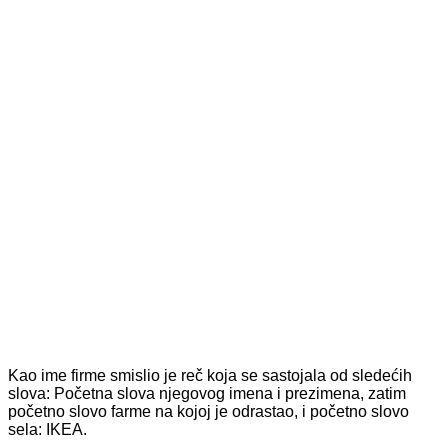
Kao ime firme smislio je reč koja se sastojala od sledećih
slova: Početna slova njegovog imena i prezimena, zatim
početno slovo farme na kojoj je odrastao, i početno slovo
sela: IKEA.