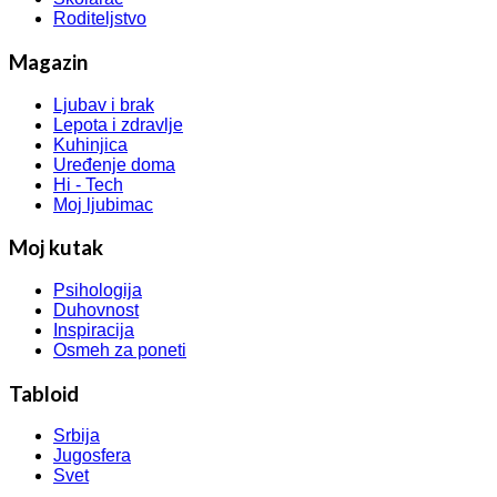
Roditeljstvo
Magazin
Ljubav i brak
Lepota i zdravlje
Kuhinjica
Uređenje doma
Hi - Tech
Moj ljubimac
Moj kutak
Psihologija
Duhovnost
Inspiracija
Osmeh za poneti
Tabloid
Srbija
Jugosfera
Svet