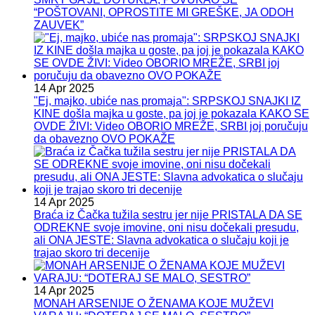
“POŠTOVANI, OPROSTITE MI GREŠKE, JA ODOH
ZAUVEK”
14 Apr 2025
"Ej, majko, ubiće nas promaja": SRPSKOJ SNAJKI IZ
KINE došla majka u goste, pa joj je pokazala KAKO SE
OVDE ŽIVI: Video OBORIO MREŽE, SRBI joj poručuju
da obavezno OVO POKAŽE
14 Apr 2025
Braća iz Čačka tužila sestru jer nije PRISTALA DA SE
ODREKNE svoje imovine, oni nisu dočekali presudu,
ali ONA JESTE: Slavna advokatica o slučaju koji je
trajao skoro tri decenije
14 Apr 2025
MONAH ARSENIJE O ŽENAMA KOJE MUŽEVI