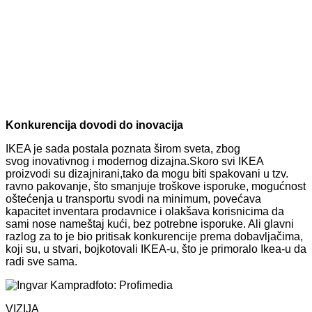
Konkurencija dovodi do inovacija
IKEA je sada postala poznata širom sveta, zbog
svog inovativnog i modernog dizajna.Skoro svi IKEA
proizvodi su dizajnirani,tako da mogu biti spakovani u tzv.
ravno pakovanje, što smanjuje troškove isporuke, mogućnost
oštećenja u transportu svodi na minimum, povećava
kapacitet inventara prodavnice i olakšava korisnicima da
sami nose nameštaj kući, bez potrebne isporuke. Ali glavni
razlog za to je bio pritisak konkurencije prema dobavljačima,
koji su, u stvari, bojkotovali IKEA-u, što je primoralo Ikea-u da
radi sve sama.
foto: Profimedia
VIZIJA