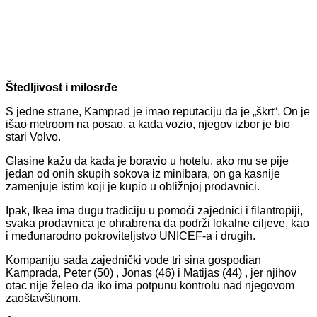
Štedljivost i milosrđe
S jedne strane, Kamprad je imao reputaciju da je „škrt“. On je
išao metroom na posao, a kada vozio, njegov izbor je bio
stari Volvo.
Glasine kažu da kada je boravio u hotelu, ako mu se pije
jedan od onih skupih sokova iz minibara, on ga kasnije
zamenjuje istim koji je kupio u obližnjoj prodavnici.
Ipak, Ikea ima dugu tradiciju u pomoći zajednici i filantropiji,
svaka prodavnica je ohrabrena da podrži lokalne ciljeve, kao
i međunarodno pokroviteljstvo UNICEF-a i drugih.
Kompaniju sada zajednički vode tri sina gospodian
Kamprada, Peter (50) , Jonas (46) i Matijas (44) , jer njihov
otac nije želeo da iko ima potpunu kontrolu nad njegovom
zaoštavštinom.