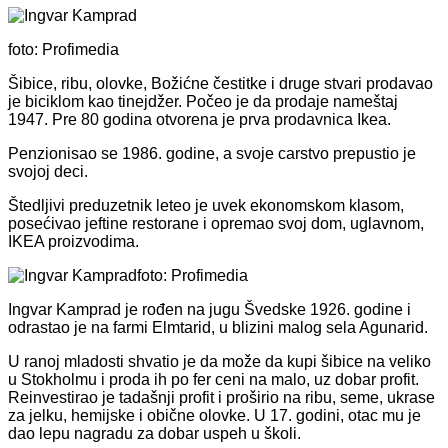
foto: Profimedia
Šibice, ribu, olovke, Božićne čestitke i druge stvari prodavao
je biciklom kao tinejdžer. Počeo je da prodaje nameštaj
1947. Pre 80 godina otvorena je prva prodavnica Ikea.
Penzionisao se 1986. godine, a svoje carstvo prepustio je
svojoj deci.
Štedljivi preduzetnik leteo je uvek ekonomskom klasom,
posećivao jeftine restorane i opremao svoj dom, uglavnom,
IKEA proizvodima.
foto: Profimedia
Ingvar Kamprad je rođen na jugu Švedske 1926. godine i
odrastao je na farmi Elmtarid, u blizini malog sela Agunarid.
U ranoj mladosti shvatio je da može da kupi šibice na veliko
u Stokholmu i proda ih po fer ceni na malo, uz dobar profit.
Reinvestirao je tadašnji profit i proširio na ribu, seme, ukrase
za jelku, hemijske i obične olovke. U 17. godini, otac mu je
dao lepu nagradu za dobar uspeh u školi.