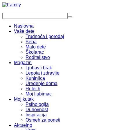
Naslovna
Vaše dete
Trudnoća i porođaj
Beba
Malo dete
Školarac
Roditeljstvo
Magazin
Ljubav i brak
Lepota i zdravlje
Kuhinjica
Uređenje doma
Hi-tech
Moj ljubimac
Moj kutak
Psihologija
Duhovnost
Inspiracija
Osmeh za poneti
Aktuelno