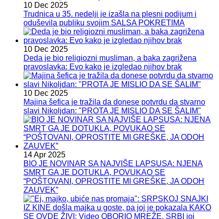
10 Dec 2025
Trudnica u 35. nedelji je izašla na plesni podijum i
oduševila publiku svojim SALSA POKRETIMA
10 Dec 2025
Deda je bio religiozni musliman, a baka zagrižena
pravoslavka: Evo kako je izgledao njihov brak
10 Dec 2025
Majina šefica je tražila da donese potvrdu da stvarno
slavi Nikoljdan: "PROTA JE MISLIO DA SE ŠALIM"
14 Apr 2025
BIO JE NOVINAR SA NAJVIŠE LAPSUSA: NJENA
SMRT GA JE DOTUKLA, POVUKAO SE
“POŠTOVANI, OPROSTITE MI GREŠKE, JA ODOH
ZAUVEK”