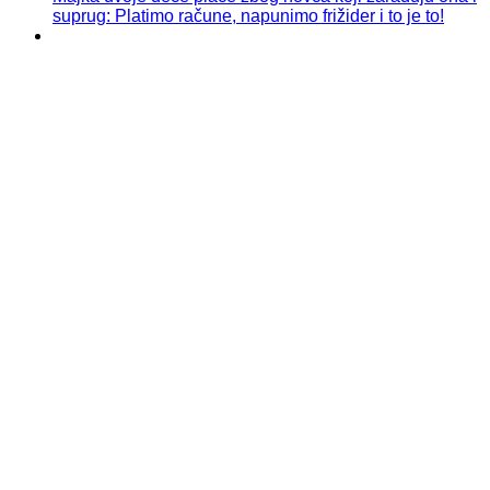
suprug: Platimo račune, napunimo frižider i to je to!