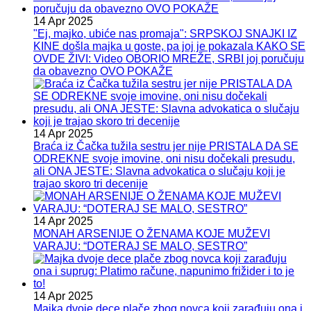
14 Apr 2025
"Ej, majko, ubiće nas promaja": SRPSKOJ SNAJKI IZ
KINE došla majka u goste, pa joj je pokazala KAKO SE
OVDE ŽIVI: Video OBORIO MREŽE, SRBI joj poručuju
da obavezno OVO POKAŽE
14 Apr 2025
Braća iz Čačka tužila sestru jer nije PRISTALA DA SE
ODREKNE svoje imovine, oni nisu dočekali presudu,
ali ONA JESTE: Slavna advokatica o slučaju koji je
trajao skoro tri decenije
14 Apr 2025
MONAH ARSENIJE O ŽENAMA KOJE MUŽEVI
VARAJU: “DOTERAJ SE MALO, SESTRO”
14 Apr 2025
Majka dvoje dece plače zbog novca koji zarađuju ona i