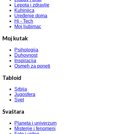
Lepota i zdravlje
Kuhinjica
Uređenje doma
Hi - Tech
Moj ljubimac
Moj kutak
Psihologija
Duhovnost
Inspiracija
Osmeh za poneti
Tabloid
Srbija
Jugosfera
Svet
Svaštara
Planeta i univerzum
Misterije i fenomeni
Foto i video