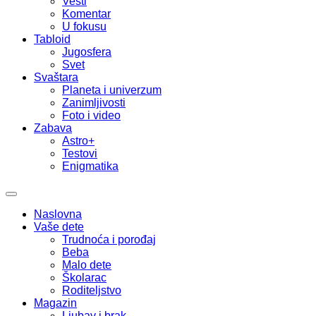
Vesti
Komentar
U fokusu
Tabloid
Jugosfera
Svet
Svaštara
Planeta i univerzum
Zanimljivosti
Foto i video
Zabava
Astro+
Testovi
Enigmatika
Naslovna
Vaše dete
Trudnoća i porođaj
Beba
Malo dete
Školarac
Roditeljstvo
Magazin
Ljubav i brak