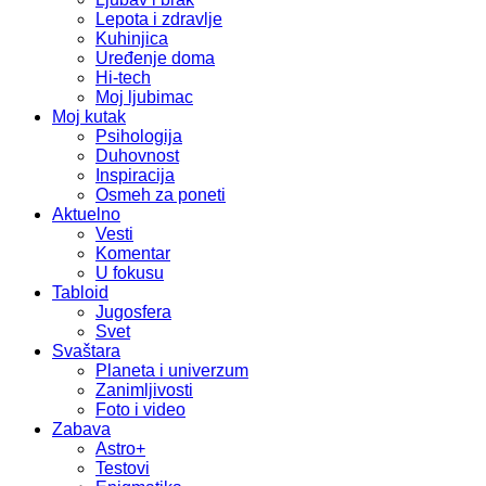
Lepota i zdravlje
Kuhinjica
Uređenje doma
Hi-tech
Moj ljubimac
Moj kutak
Psihologija
Duhovnost
Inspiracija
Osmeh za poneti
Aktuelno
Vesti
Komentar
U fokusu
Tabloid
Jugosfera
Svet
Svaštara
Planeta i univerzum
Zanimljivosti
Foto i video
Zabava
Astro+
Testovi