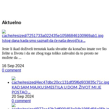
Aktuelno
Istog dana kada smo saznali da će naša devojčica ...
Jeste li ikad doživeli trenutak kada shvatite da konačno imate sve što
želite u životu i da ste zbog toga toliko zahvalni da to prosto ne
možete da ...
16 Sep 2024
0 comment
KAD SAM MAJKU SMESTILA U DOM, ŽIVOT MI JE
POSTAO ...
20 Sep 2024
0 comment