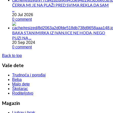
ĆERKA MI JE NA PLAŽI PRED SVIMA REKLA DA SAM
...
20 Jul 2026
0 comment
BAKA STANIMIRKA IZ IVANJICE NE HODA, NEGO
PUZI NA ...
20 Sep 2024
0 comment
Back to top
Vaše dete
Trudnoća i porođaj
Beba
Malo dete
Školarac
Roditeljstvo
Magazin
Ljubav i brak