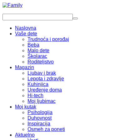
Naslovna
Vaše dete
Trudnoća i porođaj
Beba
Malo dete
Školarac
Roditeljstvo
Magazin
Ljubav i brak
Lepota i zdravlje
Kuhinjica
Uređenje doma
Hi-tech
Moj ljubimac
Moj kutak
Psihologija
Duhovnost
Inspiracija
Osmeh za poneti
Aktuelno