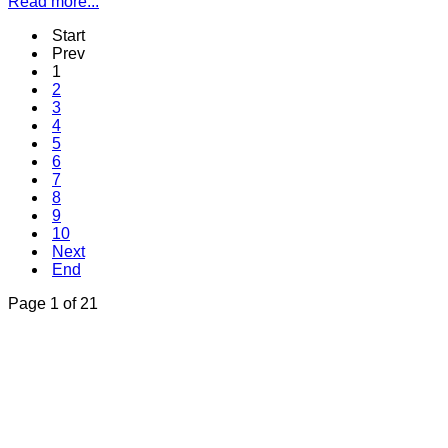
Read more...
Start
Prev
1
2
3
4
5
6
7
8
9
10
Next
End
Page 1 of 21