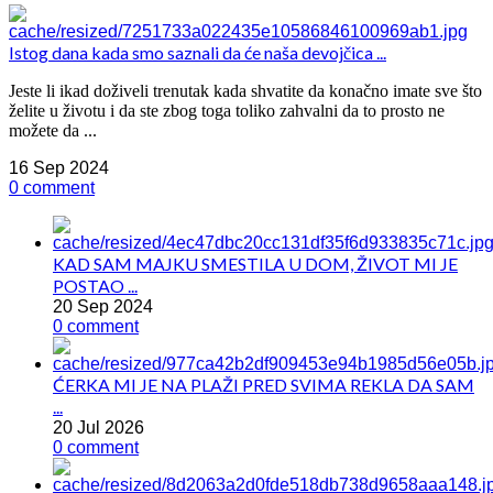
Istog dana kada smo saznali da će naša devojčica ...
Jeste li ikad doživeli trenutak kada shvatite da konačno imate sve što
želite u životu i da ste zbog toga toliko zahvalni da to prosto ne
možete da ...
16 Sep 2024
0 comment
KAD SAM MAJKU SMESTILA U DOM, ŽIVOT MI JE
POSTAO ...
20 Sep 2024
0 comment
ĆERKA MI JE NA PLAŽI PRED SVIMA REKLA DA SAM
...
20 Jul 2026
0 comment