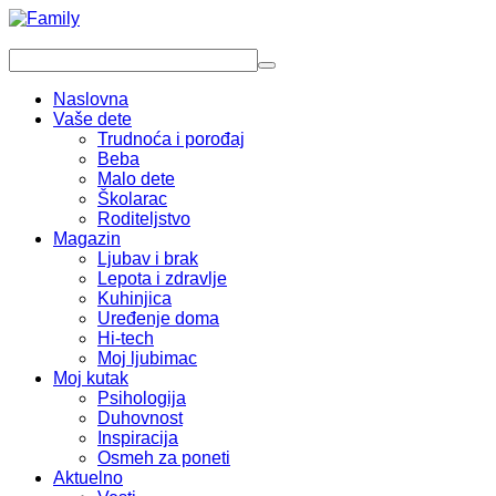
Naslovna
Vaše dete
Trudnoća i porođaj
Beba
Malo dete
Školarac
Roditeljstvo
Magazin
Ljubav i brak
Lepota i zdravlje
Kuhinjica
Uređenje doma
Hi-tech
Moj ljubimac
Moj kutak
Psihologija
Duhovnost
Inspiracija
Osmeh za poneti
Aktuelno