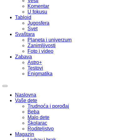
Vesti
Komentar
U fokusu
Tabloid
Jugosfera
Svet
Svaštara
Planeta i univerzum
Zanimljivosti
Foto i video
Zabava
Astro+
Testovi
Enigmatika
Naslovna
Vaše dete
Trudnoća i porođaj
Beba
Malo dete
Školarac
Roditeljstvo
Magazin
Ljubav i brak