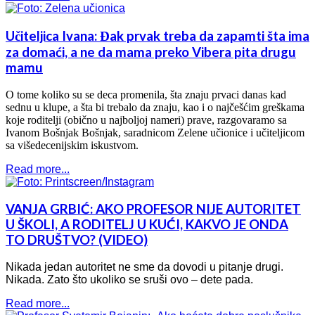
Učiteljica Ivana: Đak prvak treba da zapamti šta ima
za domaći, a ne da mama preko Vibera pita drugu
mamu
O tome koliko su se deca promenila, šta znaju prvaci danas kad
sednu u klupe, a šta bi trebalo da znaju, kao i o najčešćim greškama
koje roditelji (obično u najboljoj nameri) prave, razgovaramo sa
Ivanom Bošnjak Bošnjak, saradnicom Zelene učionice i učiteljicom
sa višedecenijskim iskustvom.
Read more...
VANJA GRBIĆ: AKO PROFESOR NIJE AUTORITET
U ŠKOLI, A RODITELJ U KUĆI, KAKVO JE ONDA
TO DRUŠTVO? (VIDEO)
Nikada jedan autoritet ne sme da dovodi u pitanje drugi.
Nikada. Zato što ukoliko se sruši ovo – dete pada.
Read more...