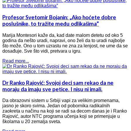
Profesor Svetomir Bojanin: „Ako hoćete dobre
poslušnike, to tražite među odlikašima”
Marija Montesori kaže da, kad date malom detetu od oko 5
godina da nešto uradi, napravi, ono želi da to uradi najbolje
što može. Ono u tom uzrastu ne zna za lenjost, ne ume da se
dosađuje. Sve što vidi, pretvara u igru.
Read more...
Dr Ranko Rajović: Svojoj deci sam rekao da ne
moraju da imaju sve petice. I nisu ni imali.
Da obrazovni sistem u Srbiji vapi za velikim promenama,
jasno je skoro svima. Jedan od pobornika radikalnih
zaokreta u načinu na koji se radi sa decom danas je i Ranko
Rajović, autor NTC programa učenja koji se primenjuje u
školama u 20 zemalja sveta.