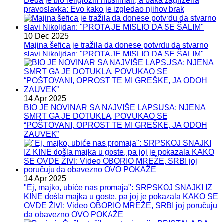
Deda je bio religiozni musliman, a baka zagrižena
pravoslavka: Evo kako je izgledao njihov brak
10 Dec 2025
Majina šefica je tražila da donese potvrdu da stvarno
slavi Nikoljdan: "PROTA JE MISLIO DA SE ŠALIM"
14 Apr 2025
BIO JE NOVINAR SA NAJVIŠE LAPSUSA: NJENA
SMRT GA JE DOTUKLA, POVUKAO SE
“POŠTOVANI, OPROSTITE MI GREŠKE, JA ODOH
ZAUVEK”
14 Apr 2025
"Ej, majko, ubiće nas promaja": SRPSKOJ SNAJKI IZ
KINE došla majka u goste, pa joj je pokazala KAKO SE
OVDE ŽIVI: Video OBORIO MREŽE, SRBI joj poručuju
da obavezno OVO POKAŽE