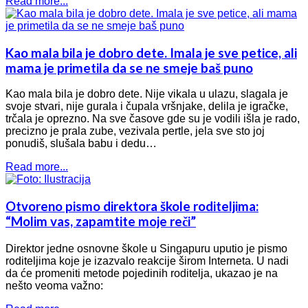
Read more...
Kao mala bila je dobro dete. Imala je sve petice, ali
mama je primetila da se ne smeje baš puno
Kao mala bila je dobro dete. Nije vikala u ulazu, slagala je
svoje stvari, nije gurala i čupala vršnjake, delila je igračke,
trčala je oprezno. Na sve časove gde su je vodili išla je rado,
precizno je prala zube, vezivala pertle, jela sve sto joj
ponudiš, slušala babu i dedu…
Read more...
Otvoreno pismo direktora škole roditeljima:
“Molim vas, zapamtite moje reči”
Direktor jedne osnovne škole u Singapuru uputio je pismo
roditeljima koje je izazvalo reakcije širom Interneta. U nadi
da će promeniti metode pojedinih roditelja, ukazao je na
nešto veoma važno: