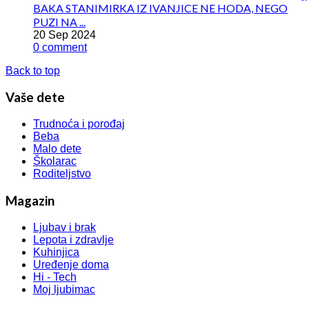
BAKA STANIMIRKA IZ IVANJICE NE HODA, NEGO
PUZI NA ...
20 Sep 2024
0 comment
Back to top
Vaše dete
Trudnoća i porođaj
Beba
Malo dete
Školarac
Roditeljstvo
Magazin
Ljubav i brak
Lepota i zdravlje
Kuhinjica
Uređenje doma
Hi - Tech
Moj ljubimac