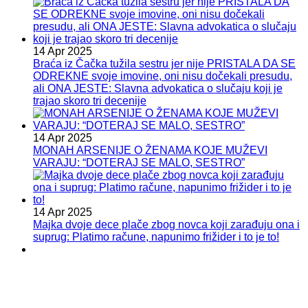
14 Apr 2025
Braća iz Čačka tužila sestru jer nije PRISTALA DA SE
ODREKNE svoje imovine, oni nisu dočekali presudu,
ali ONA JESTE: Slavna advokatica o slučaju koji je
trajao skoro tri decenije
14 Apr 2025
MONAH ARSENIJE O ŽENAMA KOJE MUŽEVI
VARAJU: “DOTERAJ SE MALO, SESTRO”
14 Apr 2025
Majka dvoje dece plače zbog novca koji zarađuju ona i
suprug: Platimo račune, napunimo frižider i to je to!