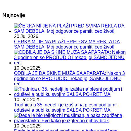
Najnovije
20 Jul 2026
ĆERKA MI JE NA PLAŽI PRED SVIMA REKLA DA
SAM DEBELA: Moj odgovor će pamtiti ceo život!
10 Dec 2025
ODBILA JE DA SKINE MUŽA SA APARATA: Nakon 3
godine on se PROBUDIO i rekao joj SAMO JEDNU
reč!
10 Dec 2025
Trudnica u 35. nedelji je izašla na plesni podijum i
oduševila publiku svojim SALSA POKRETIMA
10 Dec 2025