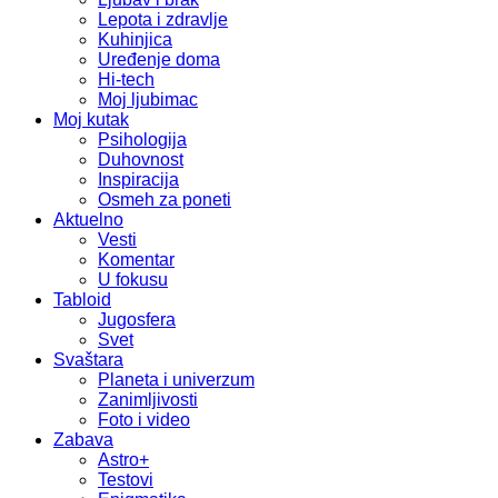
Lepota i zdravlje
Kuhinjica
Uređenje doma
Hi-tech
Moj ljubimac
Moj kutak
Psihologija
Duhovnost
Inspiracija
Osmeh za poneti
Aktuelno
Vesti
Komentar
U fokusu
Tabloid
Jugosfera
Svet
Svaštara
Planeta i univerzum
Zanimljivosti
Foto i video
Zabava
Astro+
Testovi