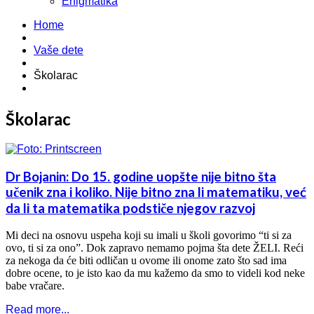
Enigmatika
Home
Vaše dete
Školarac
Školarac
Dr Bojanin: Do 15. godine uopšte nije bitno šta
učenik zna i koliko. Nije bitno zna li matematiku, već
da li ta matematika podstiče njegov razvoj
Mi deci na osnovu uspeha koji su imali u školi govorimo “ti si za
ovo, ti si za ono”. Dok zapravo nemamo pojma šta dete ŽELI. Reći
za nekoga da će biti odličan u ovome ili onome zato što sad ima
dobre ocene, to je isto kao da mu kažemo da smo to videli kod neke
babe vračare.
Read more...