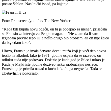
postao šablon. Nasilnički ispad, pa kajanje.
Foto: Printscreen/youtube/ The New Yorker
"Kada bih kupila novu odeću, on bi je pocepao sa mene", prisećala
se Fransin za intervju za People magazin. "Ne znam da li sam
izgledala previše lepo ili je nešto drugo bio problem, ali on nije želeo
da izgledam tako".
Ubrzo, Fransin je imala četvoro dece i muža koji je veći deo novca
trošio na alkohol. Iako je 1971. godine uspela da se razvede, on
odluku suda nije poštovao. Dolazio je kada god je želeo i tukao je.
Kada je Majki iste godine doživeo tešku saobraćajnu nesreću,
Fransin ga je primila nazad u kuću kako bi ga negovala. Tada se
zlostavljanje pogoršalo.