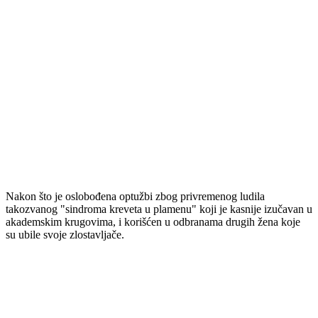
Nakon što je oslobođena optužbi zbog privremenog ludila
takozvanog "sindroma kreveta u plamenu" koji je kasnije izučavan u
akademskim krugovima, i korišćen u odbranama drugih žena koje
su ubile svoje zlostavljače.