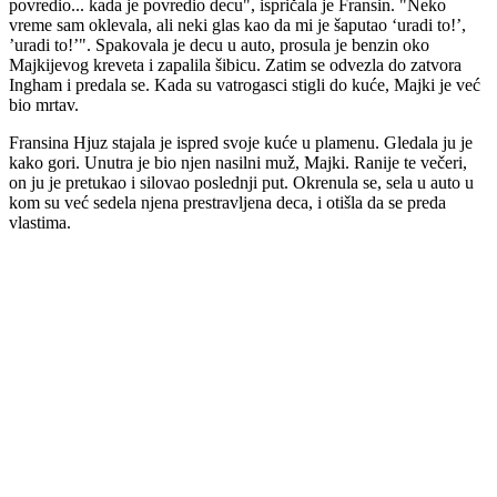
povredio... kada je povredio decu", ispričala je Fransin. "Neko
vreme sam oklevala, ali neki glas kao da mi je šaputao ‘uradi to!’,
’uradi to!’". Spakovala je decu u auto, prosula je benzin oko
Majkijevog kreveta i zapalila šibicu. Zatim se odvezla do zatvora
Ingham i predala se. Kada su vatrogasci stigli do kuće, Majki je već
bio mrtav.
Fransina Hjuz stajala je ispred svoje kuće u plamenu. Gledala ju je
kako gori. Unutra je bio njen nasilni muž, Majki. Ranije te večeri,
on ju je pretukao i silovao poslednji put. Okrenula se, sela u auto u
kom su već sedela njena prestravljena deca, i otišla da se preda
vlastima.