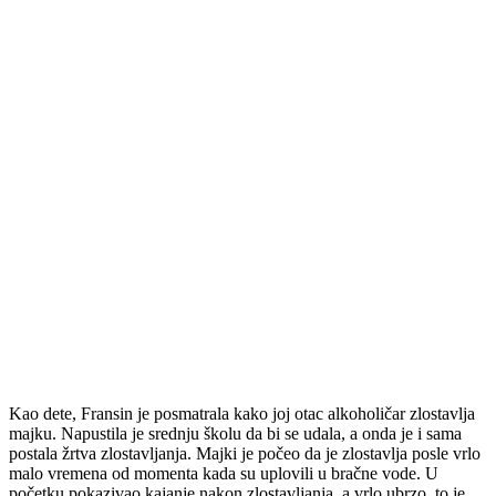
Kao dete, Fransin je posmatrala kako joj otac alkoholičar zlostavlja
majku. Napustila je srednju školu da bi se udala, a onda je i sama
postala žrtva zlostavljanja. Majki je počeo da je zlostavlja posle vrlo
malo vremena od momenta kada su uplovili u bračne vode. U
početku pokazivao kajanje nakon zlostavljanja, a vrlo ubrzo, to je