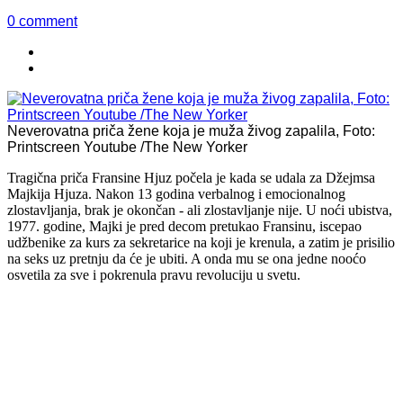
0 comment
Neverovatna priča žene koja je muža živog zapalila, Foto:
Printscreen Youtube /The New Yorker
Tragična priča Fransine Hjuz počela je kada se udala za Džejmsa
Majkija Hjuza. Nakon 13 godina verbalnog i emocionalnog
zlostavljanja, brak je okončan - ali zlostavljanje nije. U noći ubistva,
1977. godine, Majki je pred decom pretukao Fransinu, iscepao
udžbenike za kurs za sekretarice na koji je krenula, a zatim je prisilio
na seks uz pretnju da će je ubiti. A onda mu se ona jedne nooćo
osvetila za sve i pokrenula pravu revoluciju u svetu.