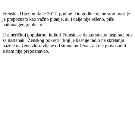
Frensina Hjuz umrla je 2017. godine. Do godine njene smrti nasilje
je prepoznato kao važno pitanje, ali i dalje nije rešeno, piše
nationalgeographic.rs.
U američkoj popularnoj kulturi Fransin se danas smatra inspiracijom
za nastanak "Ženskog pokreta" koji je kasnije radio na skretanju
pažnje na žene zlostavljane od strane muževa - a koje pravosudni
sistem nije prepoznavao.