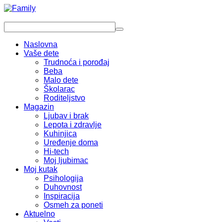
Naslovna
Vaše dete
Trudnoća i porođaj
Beba
Malo dete
Školarac
Roditeljstvo
Magazin
Ljubav i brak
Lepota i zdravlje
Kuhinjica
Uređenje doma
Hi-tech
Moj ljubimac
Moj kutak
Psihologija
Duhovnost
Inspiracija
Osmeh za poneti
Aktuelno