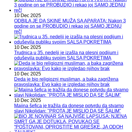
10 Dec 2025
ODBILA JE DA SKINE MUŽA SA APARATA: Nakon 3
godine on se PROBUDIO i rekao joj SAMO JEDNU
reč!
10 Dec 2025
Trudnica u 35. nedelji je izašla na plesni podijum i
oduševila publiku svojim SALSA POKRETIMA
10 Dec 2025
Deda je bio religiozni musliman, a baka zagrižena
pravoslavka: Evo kako je izgledao njihov brak
10 Dec 2025
Majina šefica je tražila da donese potvrdu da stvarno
slavi Nikoljdan: "PROTA JE MISLIO DA SE ŠALIM"