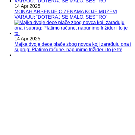
14 Apr 2025
MONAH ARSENIJE O ŽENAMA KOJE MUŽEVI
VARAJU: “DOTERAJ SE MALO, SESTRO”
14 Apr 2025
Majka dvoje dece plače zbog novca koji zarađuju ona i
suprug: Platimo račune, napunimo frižider i to je to!