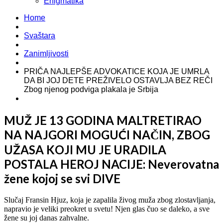
Enigmatika
Home
Svaštara
Zanimljivosti
PRIČA NAJLEPŠE ADVOKATICE KOJA JE UMRLA
DA BI JOJ DETE PREŽIVELO OSTAVLJA BEZ REČI
Zbog njenog podviga plakala je Srbija
MUŽ JE 13 GODINA MALTRETIRAO
NA NAJGORI MOGUĆI NAČIN, ZBOG
UŽASA KOJI MU JE URADILA
POSTALA HEROJ NACIJE: Neverovatna
žene kojoj se svi DIVE
Slučaj Fransin Hjuz, koja je zapalila živog muža zbog zlostavljanja,
napravio je veliki preokret u svetu! Njen glas čuo se daleko, a sve
žene su joj danas zahvalne.