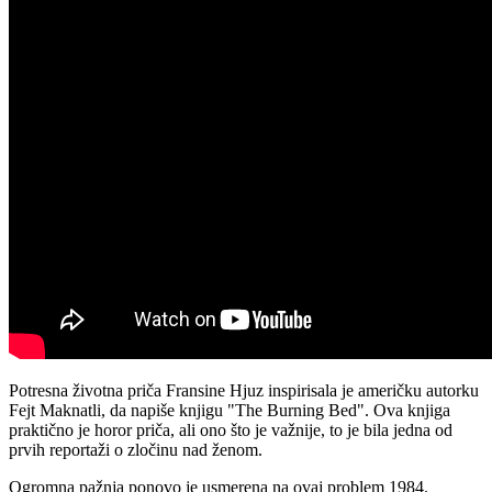
Potresna životna priča Fransine Hjuz inspirisala je američku autorku
Fejt Maknatli, da napiše knjigu "The Burning Bed". Ova knjiga
praktično je horor priča, ali ono što je važnije, to je bila jedna od
prvih reportaži o zločinu nad ženom.
Ogromna pažnja ponovo je usmerena na ovaj problem 1984.