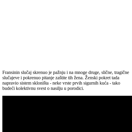
Fransinin slučaj skrenuo je pažnju i na mnoge druge, slične, tragične
slučajeve i pokrenuo pitanje zaštite tih žena. Ženski pokret tada
napravio sistem skloništa - neke vrste prvih sigurnih kuća - tako
budeći kolektivnu svest o nasilju u porodici.