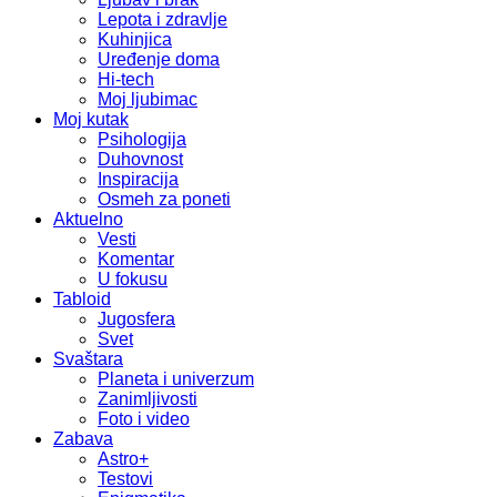
Lepota i zdravlje
Kuhinjica
Uređenje doma
Hi-tech
Moj ljubimac
Moj kutak
Psihologija
Duhovnost
Inspiracija
Osmeh za poneti
Aktuelno
Vesti
Komentar
U fokusu
Tabloid
Jugosfera
Svet
Svaštara
Planeta i univerzum
Zanimljivosti
Foto i video
Zabava
Astro+
Testovi