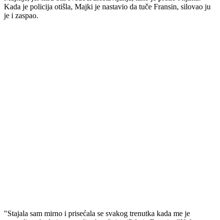
Kada je policija otišla, Majki je nastavio da tuče Fransin, silovao ju
je i zaspao.
"Stajala sam mirno i prisećala se svakog trenutka kada me je