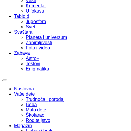
Vesti
Komentar
U fokusu
Tabloid
Jugosfera
Svet
Svaštara
Planeta i univerzum
Zanimljivosti
Foto i video
Zabava
Astro+
Testovi
Enigmatika
Naslovna
Vaše dete
Trudnoća i porođaj
Beba
Malo dete
Školarac
Roditeljstvo
Magazin
Ljubav i brak