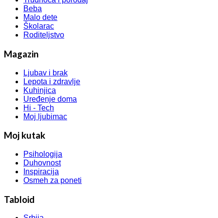
Beba
Malo dete
Školarac
Roditeljstvo
Magazin
Ljubav i brak
Lepota i zdravlje
Kuhinjica
Uređenje doma
Hi - Tech
Moj ljubimac
Moj kutak
Psihologija
Duhovnost
Inspiracija
Osmeh za poneti
Tabloid
Srbija