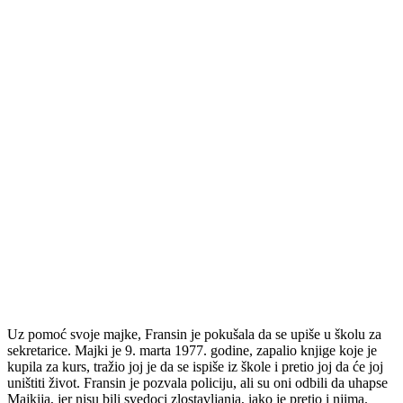
Uz pomoć svoje majke, Fransin je pokušala da se upiše u školu za
sekretarice. Majki je 9. marta 1977. godine, zapalio knjige koje je
kupila za kurs, tražio joj je da se ispiše iz škole i pretio joj da će joj
uništiti život. Fransin je pozvala policiju, ali su oni odbili da uhapse
Majkija, jer nisu bili svedoci zlostavljanja, iako je pretio i njima.