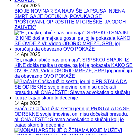
14 Apr 2025
BIO JE NOVINAR SA NAJVIŠE LAPSUSA: NJENA
SMRT GA JE DOTUKLA, POVUKAO SE
“POŠTOVANI, OPROSTITE MI GREŠKE, JA ODOH
ZAUVEK”
14 Apr 2025
"Ej, majko, ubiće nas promaja": SRPSKOJ SNAJKI IZ
KINE došla majka u goste, pa joj je pokazala KAKO SE
OVDE ŽIVI: Video OBORIO MREŽE, SRBI joj poručuju
da obavezno OVO POKAŽE
14 Apr 2025
Braća iz Čačka tužila sestru jer nije PRISTALA DA SE
ODREKNE svoje imovine, oni nisu dočekali presudu,
ali ONA JESTE: Slavna advokatica o slučaju koji je
trajao skoro tri decenije