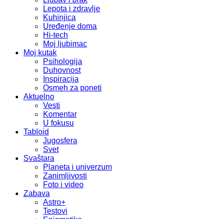
Lepota i zdravlje
Kuhinjica
Uređenje doma
Hi-tech
Moj ljubimac
Moj kutak
Psihologija
Duhovnost
Inspiracija
Osmeh za poneti
Aktuelno
Vesti
Komentar
U fokusu
Tabloid
Jugosfera
Svet
Svaštara
Planeta i univerzum
Zanimljivosti
Foto i video
Zabava
Astro+
Testovi