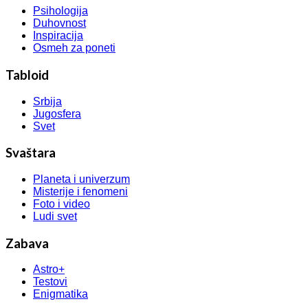
Psihologija
Duhovnost
Inspiracija
Osmeh za poneti
Tabloid
Srbija
Jugosfera
Svet
Svaštara
Planeta i univerzum
Misterije i fenomeni
Foto i video
Ludi svet
Zabava
Astro+
Testovi
Enigmatika