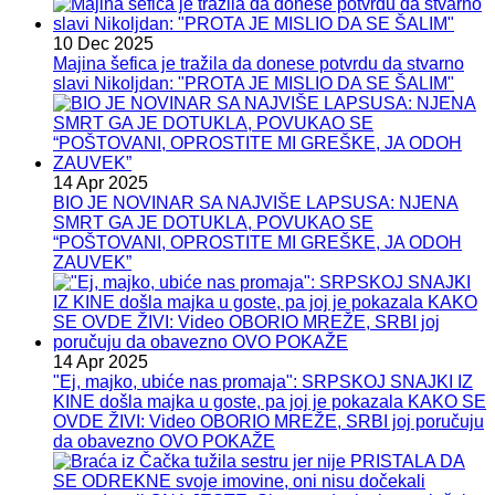
10 Dec 2025
Majina šefica je tražila da donese potvrdu da stvarno
slavi Nikoljdan: "PROTA JE MISLIO DA SE ŠALIM"
14 Apr 2025
BIO JE NOVINAR SA NAJVIŠE LAPSUSA: NJENA
SMRT GA JE DOTUKLA, POVUKAO SE
“POŠTOVANI, OPROSTITE MI GREŠKE, JA ODOH
ZAUVEK”
14 Apr 2025
"Ej, majko, ubiće nas promaja": SRPSKOJ SNAJKI IZ
KINE došla majka u goste, pa joj je pokazala KAKO SE
OVDE ŽIVI: Video OBORIO MREŽE, SRBI joj poručuju
da obavezno OVO POKAŽE