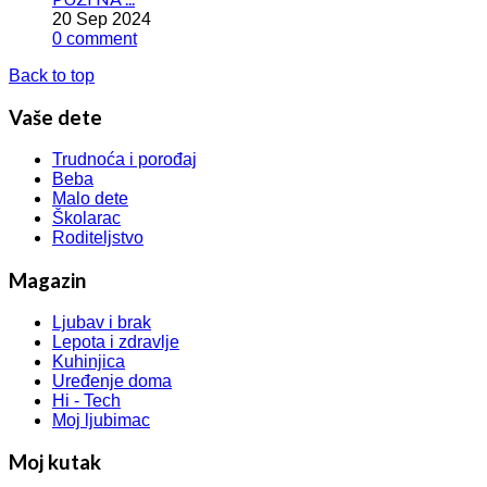
20 Sep 2024
0 comment
Back to top
Vaše dete
Trudnoća i porođaj
Beba
Malo dete
Školarac
Roditeljstvo
Magazin
Ljubav i brak
Lepota i zdravlje
Kuhinjica
Uređenje doma
Hi - Tech
Moj ljubimac
Moj kutak