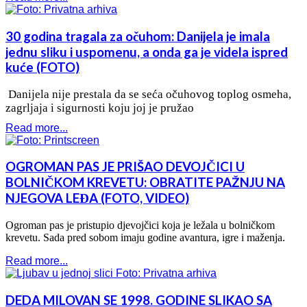
30 godina tragala za očuhom: Danijela je imala
jednu sliku i uspomenu, a onda ga je videla ispred
kuće (FOTO)
Danijela nije prestala da se seća očuhovog toplog osmeha,
zagrljaja i sigurnosti koju joj je pružao
Read more...
OGROMAN PAS JE PRIŠAO DEVOJČICI U
BOLNIČKOM KREVETU: OBRATITE PAŽNJU NA
NJEGOVA LEĐA (FOTO, VIDEO)
Ogroman pas je pristupio djevojčici koja je ležala u bolničkom
krevetu. Sada pred sobom imaju godine avantura, igre i maženja.
Read more...
DEDA MILOVAN SE 1998. GODINE SLIKAO SA