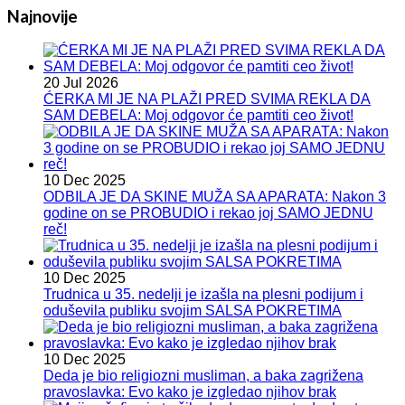
Najnovije
20 Jul 2026
ĆERKA MI JE NA PLAŽI PRED SVIMA REKLA DA
SAM DEBELA: Moj odgovor će pamtiti ceo život!
10 Dec 2025
ODBILA JE DA SKINE MUŽA SA APARATA: Nakon 3
godine on se PROBUDIO i rekao joj SAMO JEDNU
reč!
10 Dec 2025
Trudnica u 35. nedelji je izašla na plesni podijum i
oduševila publiku svojim SALSA POKRETIMA
10 Dec 2025
Deda je bio religiozni musliman, a baka zagrižena
pravoslavka: Evo kako je izgledao njihov brak