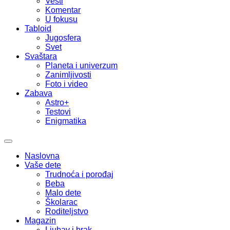
Vesti
Komentar
U fokusu
Tabloid
Jugosfera
Svet
Svaštara
Planeta i univerzum
Zanimljivosti
Foto i video
Zabava
Astro+
Testovi
Enigmatika
Naslovna
Vaše dete
Trudnoća i porođaj
Beba
Malo dete
Školarac
Roditeljstvo
Magazin
Ljubav i brak