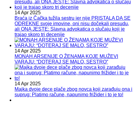
14 Apr 2025
Braća iz Čačka tužila sestru jer nije PRISTALA DA SE
ODREKNE svoje imovine, oni nisu dočekali presudu,
ali ONA JESTE: Slavna advokatica o slučaju koji je
trajao skoro tri decenije
14 Apr 2025
MONAH ARSENIJE O ŽENAMA KOJE MUŽEVI
VARAJU: “DOTERAJ SE MALO, SESTRO”
14 Apr 2025
Majka dvoje dece plače zbog novca koji zarađuju ona i
suprug: Platimo račune, napunimo frižider i to je to!