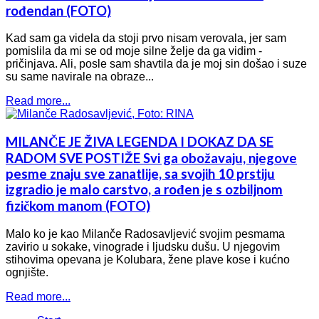
rođendan (FOTO)
Kad sam ga videla da stoji prvo nisam verovala, jer sam
pomislila da mi se od moje silne želje da ga vidim -
pričinjava. Ali, posle sam shavtila da je moj sin došao i suze
su same navirale na obraze...
Read more...
MILANČE JE ŽIVA LEGENDA I DOKAZ DA SE
RADOM SVE POSTIŽE Svi ga obožavaju, njegove
pesme znaju sve zanatlije, sa svojih 10 prstiju
izgradio je malo carstvo, a rođen je s ozbiljnom
fizičkom manom (FOTO)
Malo ko je kao Milanče Radosavljević svojim pesmama
zavirio u sokake, vinograde i ljudsku dušu. U njegovim
stihovima opevana je Kolubara, žene plave kose i kućno
ognjište.
Read more...