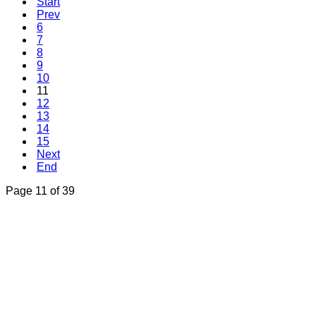
Start
Prev
6
7
8
9
10
11
12
13
14
15
Next
End
Page 11 of 39