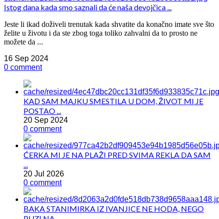
Istog dana kada smo saznali da će naša devojčica ...
Jeste li ikad doživeli trenutak kada shvatite da konačno imate sve što
želite u životu i da ste zbog toga toliko zahvalni da to prosto ne
možete da ...
16 Sep 2024
0 comment
KAD SAM MAJKU SMESTILA U DOM, ŽIVOT MI JE
POSTAO ...
20 Sep 2024
0 comment
ĆERKA MI JE NA PLAŽI PRED SVIMA REKLA DA SAM
...
20 Jul 2026
0 comment
BAKA STANIMIRKA IZ IVANJICE NE HODA, NEGO
PUZI NA ...