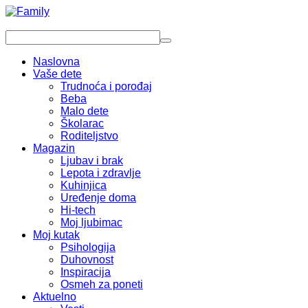
Naslovna
Vaše dete
Trudnoća i porođaj
Beba
Malo dete
Školarac
Roditeljstvo
Magazin
Ljubav i brak
Lepota i zdravlje
Kuhinjica
Uređenje doma
Hi-tech
Moj ljubimac
Moj kutak
Psihologija
Duhovnost
Inspiracija
Osmeh za poneti
Aktuelno