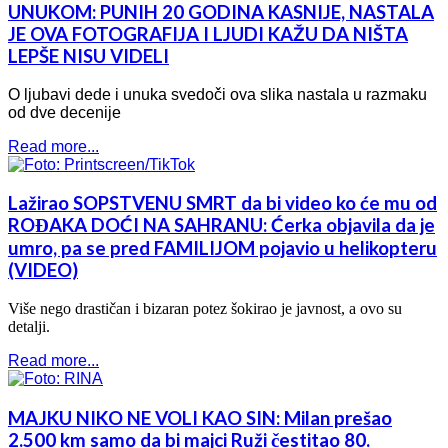
UNUKOM: PUNIH 20 GODINA KASNIJE, NASTALA
JE OVA FOTOGRAFIJA I LJUDI KAŽU DA NIŠTA
LEPŠE NISU VIDELI
O ljubavi dede i unuka svedoči ova slika nastala u razmaku
od dve decenije
Read more...
Lažirao SOPSTVENU SMRT da bi video ko će mu od
ROĐAKA DOĆI NA SAHRANU: Ćerka objavila da je
umro, pa se pred FAMILIJOM pojavio u helikopteru
(VIDEO)
Više nego drastičan i bizaran potez šokirao je javnost, a ovo su
detalji.
Read more...
MAJKU NIKO NE VOLI KAO SIN: Milan prešao
2.500 km samo da bi majci Ruži čestitao 80.