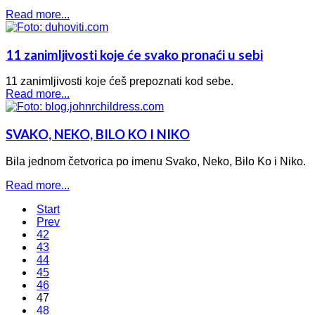
Read more...
11 zanimljivosti koje će svako pronaći u sebi
11 zanimljivosti koje ćeš prepoznati kod sebe.
Read more...
SVAKO, NEKO, BILO KO I NIKO
Bila jednom četvorica po imenu Svako, Neko, Bilo Ko i Niko.
Read more...
Start
Prev
42
43
44
45
46
47
48