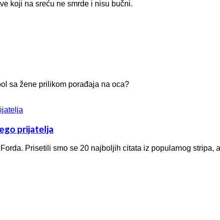
e koji na sreću ne smrde i nisu bučni.
bol sa žene prilikom porađaja na oca?
nego prijatelja
rda. Prisetili smo se 20 najboljih citata iz popularnog stripa, a