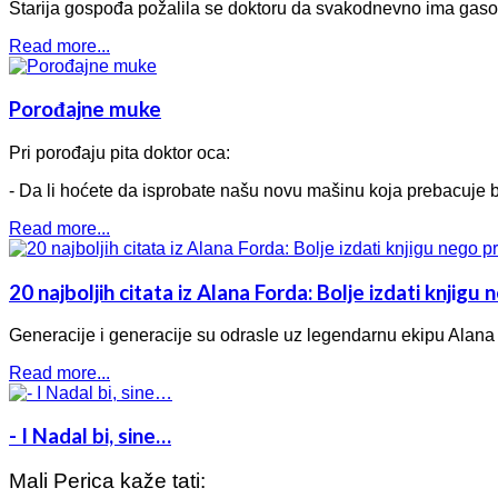
Starija gospođa požalila se doktoru da svakodnevno ima gasov
Read more...
Porođajne muke
Pri porođaju pita doktor oca:
- Da li hoćete da isprobate našu novu mašinu koja prebacuje 
Read more...
20 najboljih citata iz Alana Forda: Bolje izdati knjigu 
Generacije i generacije su odrasle uz legendarnu ekipu Alana Fo
Read more...
- I Nadal bi, sine…
Mali Perica kaže tati: