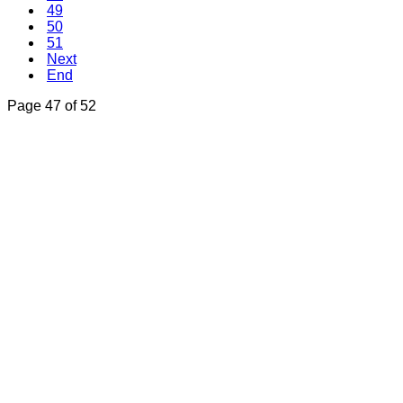
49
50
51
Next
End
Page 47 of 52