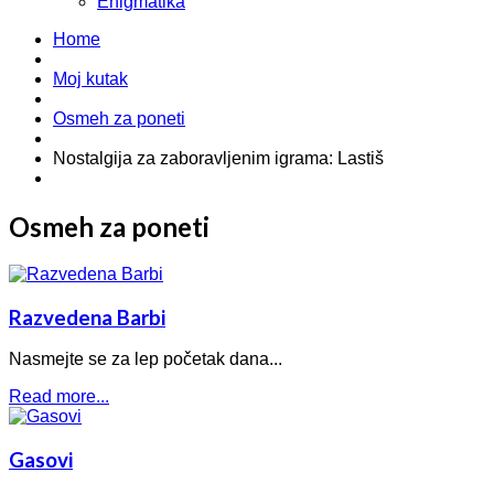
Enigmatika
Home
Moj kutak
Osmeh za poneti
Nostalgija za zaboravljenim igrama: Lastiš
Osmeh za poneti
Razvedena Barbi
Nasmejte se za lep početak dana...
Read more...
Gasovi