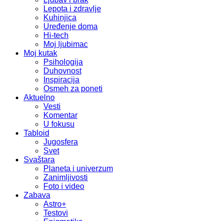
Lepota i zdravlje
Kuhinjica
Uređenje doma
Hi-tech
Moj ljubimac
Moj kutak
Psihologija
Duhovnost
Inspiracija
Osmeh za poneti
Aktuelno
Vesti
Komentar
U fokusu
Tabloid
Jugosfera
Svet
Svaštara
Planeta i univerzum
Zanimljivosti
Foto i video
Zabava
Astro+
Testovi