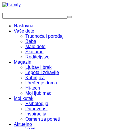
Naslovna
Vaše dete
Trudnoća i porođaj
Beba
Malo dete
Školarac
Roditeljstvo
Magazin
Ljubav i brak
Lepota i zdravlje
Kuhinjica
Uređenje doma
Hi-tech
Moj ljubimac
Moj kutak
Psihologija
Duhovnost
Inspiracija
Osmeh za poneti
Aktuelno