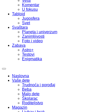
Vesti
Komentar
U fokusu
Tabloid
Jugosfera
Svet
Svaštara
Planeta i univerzum
Zanimljivosti
Foto i video
Zabava
Astro+
Testovi
Enigmatika
Naslovna
Vaše dete
Trudnoća i porođaj
Beba
Malo dete
Školarac
Roditeljstvo
Magazin
Ljubav i brak