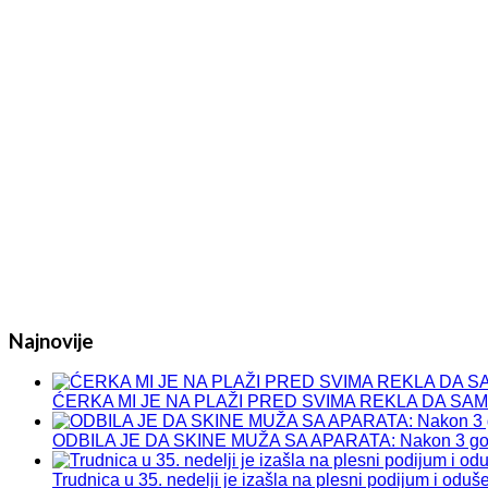
Najnovije
ĆERKA MI JE NA PLAŽI PRED SVIMA REKLA DA SAM DEB
ODBILA JE DA SKINE MUŽA SA APARATA: Nakon 3 god
Trudnica u 35. nedelji je izašla na plesni podijum i o