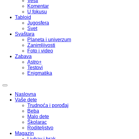
Vesti
Komentar
U fokusu
Tabloid
Jugosfera
Svet
Svaštara
Planeta i univerzum
Zanimljivosti
Foto i video
Zabava
Astro+
Testovi
Enigmatika
Naslovna
Vaše dete
Trudnoća i porođaj
Beba
Malo dete
Školarac
Roditeljstvo
Magazin
Ljubav i brak