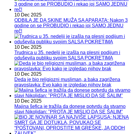
10 Dec 2025
ODBILA JE DA SKINE MUŽA SA APARATA: Nakon 3
godine on se PROBUDIO i rekao joj SAMO JEDNU
reč!
10 Dec 2025
Trudnica u 35. nedelji je izašla na plesni podijum i
oduševila publiku svojim SALSA POKRETIMA
10 Dec 2025
Deda je bio religiozni musliman, a baka zagrižena
pravoslavka: Evo kako je izgledao njihov brak
10 Dec 2025
Majina šefica je tražila da donese potvrdu da stvarno
slavi Nikoljdan: "PROTA JE MISLIO DA SE ŠALIM"