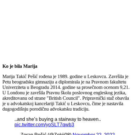
Ko je bila Marija
Marija Takić Pešić rođena je 1989. godine u Leskovcu. Završila je
Petu beogradsku gimnaziju a diplomirala je na Pravnom fakultetu
Univerziteta u Beogradu 2014. godine sa prosečnom ocenom 9,21.
U Londonu je završila Pravnu školu poslovnog engleskog jezika,
akreditovanu od strane "British Council". Pripravnički staž obavila
je u advokatskoj kancelariji Takić u Leskovcu, čime je nastavila
dugogodišnju porodičnu advokatsku tradiciju.
..and she’s buying a stairway to heaven..
pic.twitter.com/yoSLT7qwb3
— Zoran Pešić (@Zokii08)
November 22, 2022