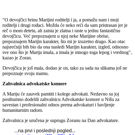
"O devojčici brinu Marijini roditelji i ja, a pomažu nam i moji
roditelji i drugi rođaci. Možda će neko reći da sam pristrasan jer je
reč o mom detetu, ali zaista je zlatna i raste u jednu fantastičnu
devojčicu. Već prepoznajem u njoj neke Marijine obrise,
prepoznajem Marijin karakter, što mi je izuzetno drago. Kao otac
najsrećniji bih bio da ona nasledi Marijin karakter, izgled, odnosno
sve ono što je Marija imala, a imala je mnogo toga lepog i vrednog",
kazao je Zoran.
Devojčica je još mala, dodao je on, tako za sada na slikama još ne
prepoznaje svoju mamu.
Zahvalnica advokatske komore
A Mariju će zauvek pamtiti i kolege advokati. Nedavno su joj
posthumno dodelili zahvalnicu Advokatske komore u Nišu za
savestan i profesionalni odnos prema advokaturi i bavljenje
humanitarnim radom.
Zahvalnica je uručena je suprugu Zoranu na Dan advokature.
...na prvi i poslednji pogled...