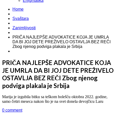
Enigmatika
Home
Svaštara
Zanimljivosti
PRIČA NAJLEPŠE ADVOKATICE KOJA JE UMRLA
DA BI JOJ DETE PREŽIVELO OSTAVLJA BEZ REČI
Zbog njenog podviga plakala je Srbija
PRIČA NAJLEPŠE ADVOKATICE KOJA
JE UMRLA DA BI JOJ DETE PREŽIVELO
OSTAVLJA BEZ REČI Zbog njenog
podviga plakala je Srbija
Marija je izgubila bitku sa teškom bolešću oktobra 2022. godine,
samo četiri meseca nakon što je na svet donela devojčicu Laru
0 comment