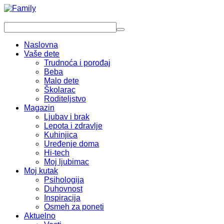
Naslovna
Vaše dete
Trudnoća i porođaj
Beba
Malo dete
Školarac
Roditeljstvo
Magazin
Ljubav i brak
Lepota i zdravlje
Kuhinjica
Uređenje doma
Hi-tech
Moj ljubimac
Moj kutak
Psihologija
Duhovnost
Inspiracija
Osmeh za poneti
Aktuelno