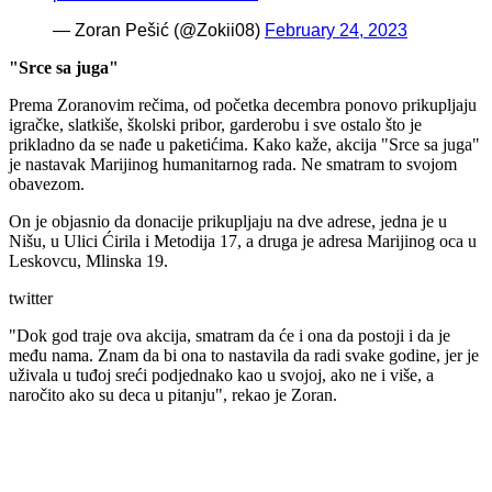
— Zoran Pešić (@Zokii08)
February 24, 2023
"Srce sa juga"
Prema Zoranovim rečima, od početka decembra ponovo prikupljaju
igračke, slatkiše, školski pribor, garderobu i sve ostalo što je
prikladno da se nađe u paketićima. Kako kaže, akcija "Srce sa juga"
je nastavak Marijinog humanitarnog rada. Ne smatram to svojom
obavezom.
On je objasnio da donacije prikupljaju na dve adrese, jedna je u
Nišu, u Ulici Ćirila i Metodija 17, a druga je adresa Marijinog oca u
Leskovcu, Mlinska 19.
twitter
"Dok god traje ova akcija, smatram da će i ona da postoji i da je
među nama. Znam da bi ona to nastavila da radi svake godine, jer je
uživala u tuđoj sreći podjednako kao u svojoj, ako ne i više, a
naročito ako su deca u pitanju", rekao je Zoran.