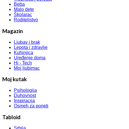
Beba
Malo dete
Školarac
Roditeljstvo
Magazin
Ljubav i brak
Lepota i zdravlje
Kuhinjica
Uređenje doma
Hi - Tech
Moj ljubimac
Moj kutak
Psihologija
Duhovnost
Inspiracija
Osmeh za poneti
Tabloid
Srbija