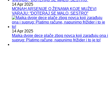
14 Apr 2025
MONAH ARSENIJE O ŽENAMA KOJE MUŽEVI
VARAJU: “DOTERAJ SE MALO, SESTRO”
14 Apr 2025
Majka dvoje dece plače zbog novca koji zarađuju ona i
suprug: Platimo račune, napunimo frižider i to je to!