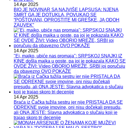
14 Apr 2025
BIO JE NOVINAR SA NAJVIŠE LAPSUSA: NJENA
SMRT GA JE DOTUKLA, POVUKAO SE
“POŠTOVANI, OPROSTITE MI GREŠKE, JA ODOH
ZAUVEK”
14 Apr 2025
"Ej, majko, ubiće nas promaja": SRPSKOJ SNAJKI IZ
KINE došla majka u goste, pa joj je pokazala KAKO SE
OVDE ŽIVI: Video OBORIO MREŽE, SRBI joj poručuju
da obavezno OVO POKAŽE
14 Apr 2025
Braća iz Čačka tužila sestru jer nije PRISTALA DA SE
ODREKNE svoje imovine, oni nisu dočekali presudu,
ali ONA JESTE: Slavna advokatica o slučaju koji je
trajao skoro tri decenije