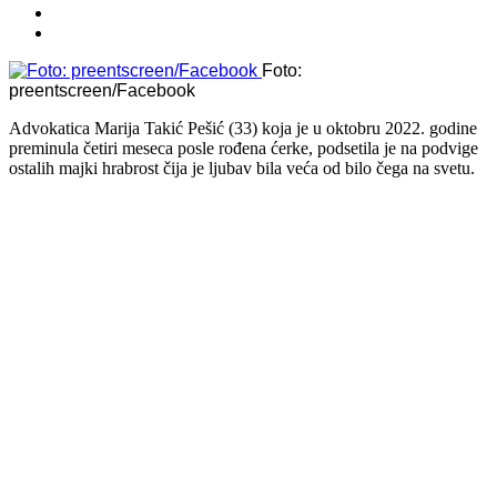
Foto:
preentscreen/Facebook
Advokatica Marija Takić Pešić (33) koja je u oktobru 2022. godine
preminula četiri meseca posle rođena ćerke, podsetila je na podvige
ostalih majki hrabrost čija je ljubav bila veća od bilo čega na svetu.