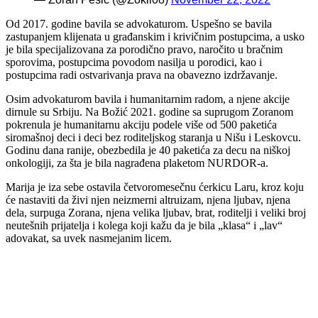
Od 2017. godine bavila se advokaturom. Uspešno se bavila
zastupanjem klijenata u građanskim i krivičnim postupcima, a usko
je bila specijalizovana za porodično pravo, naročito u bračnim
sporovima, postupcima povodom nasilja u porodici, kao i
postupcima radi ostvarivanja prava na obavezno izdržavanje.
Osim advokaturom bavila i humanitarnim radom, a njene akcije
dirnule su Srbiju. Na Božić 2021. godine sa suprugom Zoranom
pokrenula je humanitarnu akciju podele više od 500 paketića
siromašnoj deci i deci bez roditeljskog staranja u Nišu i Leskovcu.
Godinu dana ranije, obezbedila je 40 paketića za decu na niškoj
onkologiji, za šta je bila nagrađena plaketom NURDOR-a.
Marija je iza sebe ostavila četvoromesečnu ćerkicu Laru, kroz koju
će nastaviti da živi njen neizmerni altruizam, njena ljubav, njena
dela, surpuga Zorana, njena velika ljubav, brat, roditelji i veliki broj
neutešnih prijatelja i kolega koji kažu da je bila „klasa“ i „lav“
adovakat, sa uvek nasmejanim licem.