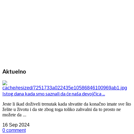
Aktuelno
Istog dana kada smo saznali da će naša devojčica ...
Jeste li ikad doživeli trenutak kada shvatite da konačno imate sve što
želite u životu i da ste zbog toga toliko zahvalni da to prosto ne
možete da ...
16 Sep 2024
0 comment