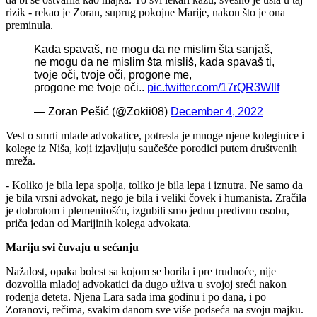
rizik - rekao je Zoran, suprug pokojne Marije, nakon što je ona
preminula.
Kada spavaš, ne mogu da ne mislim šta sanjaš,
ne mogu da ne mislim šta misliš, kada spavaš ti,
tvoje oči, tvoje oči, progone me,
progone me tvoje oči..
pic.twitter.com/17rQR3WIlf
— Zoran Pešić (@Zokii08)
December 4, 2022
Vest o smrti mlade advokatice, potresla je mnoge njene koleginice i
kolege iz Niša, koji izjavljuju saučešće porodici putem društvenih
mreža.
- Koliko je bila lepa spolja, toliko je bila lepa i iznutra. Ne samo da
je bila vrsni advokat, nego je bila i veliki čovek i humanista. Zračila
je dobrotom i plemenitošću, izgubili smo jednu predivnu osobu,
priča jedan od Marijinih kolega advokata.
Mariju svi čuvaju u sećanju
Nažalost, opaka bolest sa kojom se borila i pre trudnoće, nije
dozvolila mladoj advokatici da dugo uživa u svojoj sreći nakon
rođenja deteta. Njena Lara sada ima godinu i po dana, i po
Zoranovi, rečima, svakim danom sve više podseća na svoju majku.