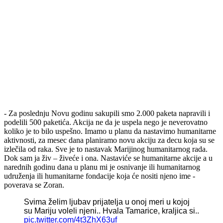
- Za poslednju Novu godinu sakupili smo 2.000 paketa napravili i
podelili 500 paketića. Akcija ne da je uspela nego je neverovatno
koliko je to bilo uspešno. Imamo u planu da nastavimo humanitarne
aktivnosti, za mesec dana planiramo novu akciju za decu koja su se
izlečila od raka. Sve je to nastavak Marijinog humanitarnog rada.
Dok sam ja živ – živeće i ona. Nastaviće se humanitarne akcije a u
narednih godinu dana u planu mi je osnivanje ili humanitarnog
udruženja ili humanitarne fondacije koja će nositi njeno ime -
poverava se Zoran.
Svima želim ljubav prijatelja u onoj meri u kojoj
su Mariju voleli njeni.. Hvala Tamarice, kraljica si..
pic.twitter.com/4t3ZhX63uf