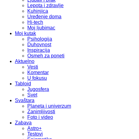
Lepota i zdravlje
Kuhinjica
Uređenje doma
Hi-tech
Moj ljubimac
Moj kutak
Psihologija
Duhovnost
Inspiracija
Osmeh za poneti
Aktuelno
Vesti
Komentar
U fokusu
Tabloid
Jugosfera
Svet
Svaštara
Planeta i univerzum
Zanimljivosti
Foto i video
Zabava
Astro+
Testovi