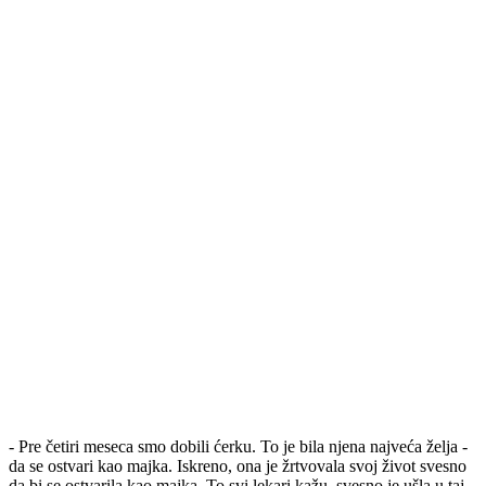
- Pre četiri meseca smo dobili ćerku. To je bila njena najveća želja -
da se ostvari kao majka. Iskreno, ona je žrtvovala svoj život svesno
da bi se ostvarila kao majka. To svi lekari kažu, svesno je ušla u taj