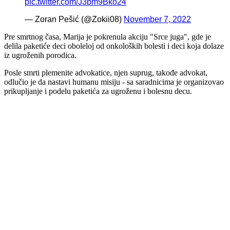
pic.twitter.com/J3bm9Bko24
— Zoran Pešić (@Zokii08)
November 7, 2022
Pre smrtnog časa, Marija je pokrenula akciju "Srce juga", gde je
delila paketiće deci oboleloj od onkoloških bolesti i deci koja dolaze
iz ugroženih porodica.
Posle smrti plemenite advokatice, njen suprug, takođe advokat,
odlučio je da nastavi humanu misiju - sa saradnicima je organizovao
prikupljanje i podelu paketića za ugroženu i bolesnu decu.